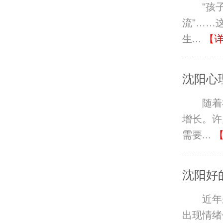
"孩
流"……
生...
【
沈阳心
随着
增长。许
需要...
沈阳好
近年
出现情绪