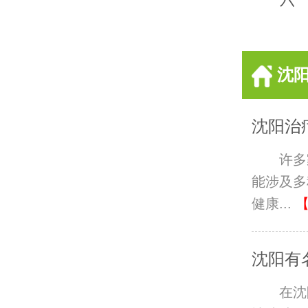
沈
沈阳治
许多
能涉及多
健康...
沈阳有
在沈