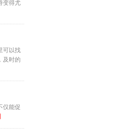
持变得尤
里可以找
，及时的
不仅能促
】