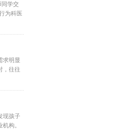
师同学交
行为科医
需求明显
时，往往
发现孩子
业机构。