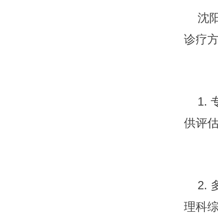
沈阳
诊疗
1. 
供评
2. 
理科