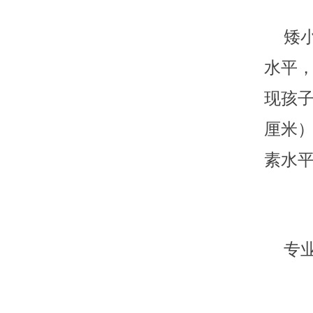
矮小
水平
现孩
厘米
素水
专业