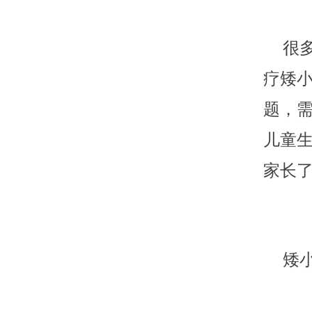
很多
疗矮小
题，
儿童
家长
矮小