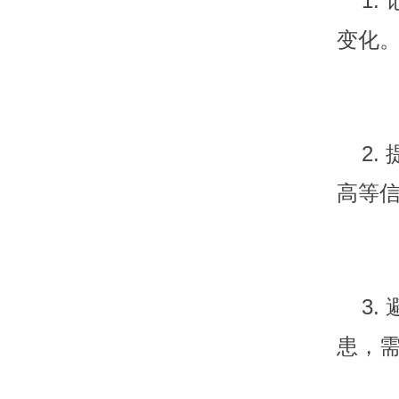
1. 
变化
2. 
高等
3. 
患，