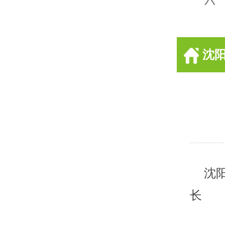
沈
沈阳
长