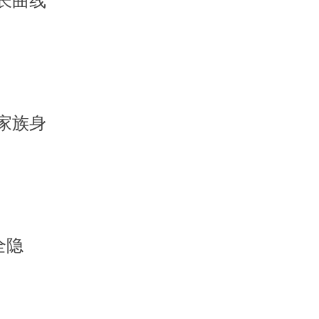
长曲线
家族身
全隐