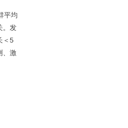
群平均
关。发
＜5
测、激