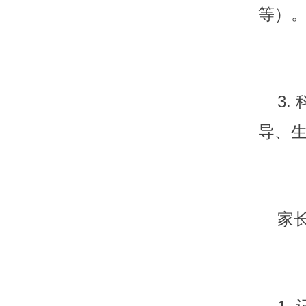
等）
3. 
导、
家长