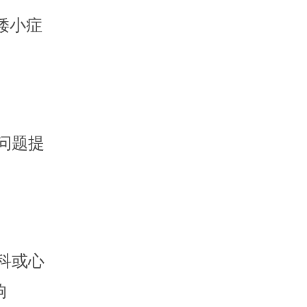
矮小症
问题提
科或心
响